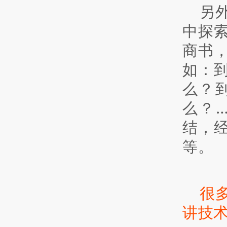
另
中探
商书
如：
么？
么？
结，
等。
很
讲技