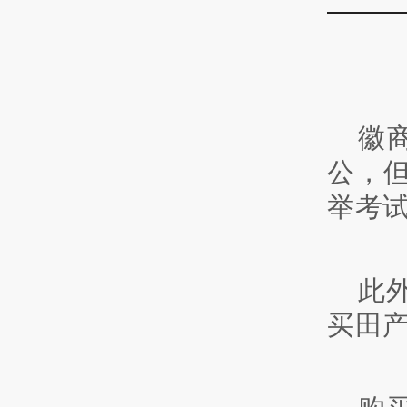
徽
公，
举考
此
买田