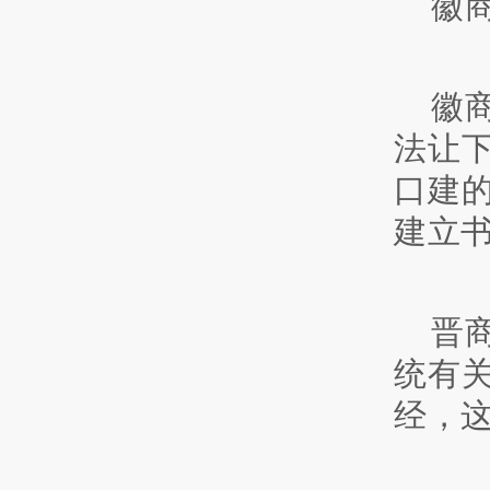
徽
徽
法让
口建
建立
晋
统有
经，